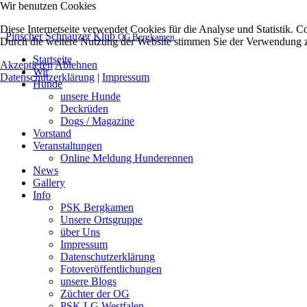
Wir benutzen Cookies
Diese Internetseite verwendet Cookies für die Analyse und Statistik. C
Pinscher Schnauzer Klub
OG Bergkamen
Durch die weitere Nutzung der Website stimmen Sie der Verwendung zu
Startseite
Akzeptieren
Ablehnen
Wir
Datenschutzerklärung
|
Impressum
Hunde
unsere Hunde
Deckrüden
Dogs / Magazine
Vorstand
Veranstaltungen
Online Meldung Hunderennen
News
Gallery
Info
PSK Bergkamen
Unsere Ortsgruppe
über Uns
Impressum
Datenschutzerklärung
Fotoveröffentlichungen
unsere Blogs
Züchter der OG
PSK LG Westfalen