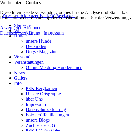
Wir benutzen Cookies
Diese Internetseite verwendet Cookies für die Analyse und Statistik. C
Pinscher Schnauzer Klub
OG Bergkamen
Durch die weitere Nutzung der Website stimmen Sie der Verwendung zu
Startseite
Akzeptieren
Ablehnen
Wir
Datenschutzerklärung
|
Impressum
Hunde
unsere Hunde
Deckrüden
Dogs / Magazine
Vorstand
Veranstaltungen
Online Meldung Hunderennen
News
Gallery
Info
PSK Bergkamen
Unsere Ortsgruppe
über Uns
Impressum
Datenschutzerklärung
Fotoveröffentlichungen
unsere Blogs
Züchter der OG
PSK LG Westfalen