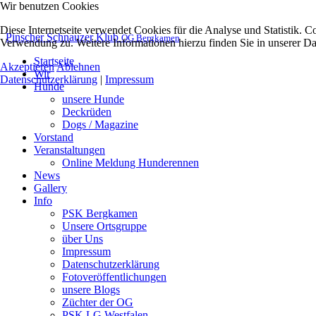
Wir benutzen Cookies
Diese Internetseite verwendet Cookies für die Analyse und Statistik. 
Pinscher Schnauzer Klub
OG Bergkamen
Verwendung zu. Weitere Informationen hierzu finden Sie in unserer Da
Startseite
Akzeptieren
Ablehnen
Wir
Datenschutzerklärung
|
Impressum
Hunde
unsere Hunde
Deckrüden
Dogs / Magazine
Vorstand
Veranstaltungen
Online Meldung Hunderennen
News
Gallery
Info
PSK Bergkamen
Unsere Ortsgruppe
über Uns
Impressum
Datenschutzerklärung
Fotoveröffentlichungen
unsere Blogs
Züchter der OG
PSK LG Westfalen