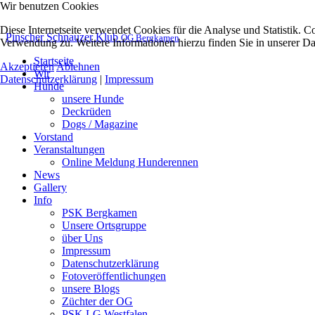
Wir benutzen Cookies
Diese Internetseite verwendet Cookies für die Analyse und Statistik. 
Pinscher Schnauzer Klub
OG Bergkamen
Verwendung zu. Weitere Informationen hierzu finden Sie in unserer Da
Startseite
Akzeptieren
Ablehnen
Wir
Datenschutzerklärung
|
Impressum
Hunde
unsere Hunde
Deckrüden
Dogs / Magazine
Vorstand
Veranstaltungen
Online Meldung Hunderennen
News
Gallery
Info
PSK Bergkamen
Unsere Ortsgruppe
über Uns
Impressum
Datenschutzerklärung
Fotoveröffentlichungen
unsere Blogs
Züchter der OG
PSK LG Westfalen