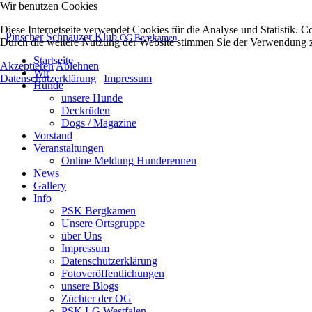
Wir benutzen Cookies
Diese Internetseite verwendet Cookies für die Analyse und Statistik. C
Pinscher Schnauzer Klub
OG Bergkamen
Durch die weitere Nutzung der Website stimmen Sie der Verwendung zu
Startseite
Akzeptieren
Ablehnen
Wir
Datenschutzerklärung
|
Impressum
Hunde
unsere Hunde
Deckrüden
Dogs / Magazine
Vorstand
Veranstaltungen
Online Meldung Hunderennen
News
Gallery
Info
PSK Bergkamen
Unsere Ortsgruppe
über Uns
Impressum
Datenschutzerklärung
Fotoveröffentlichungen
unsere Blogs
Züchter der OG
PSK LG Westfalen